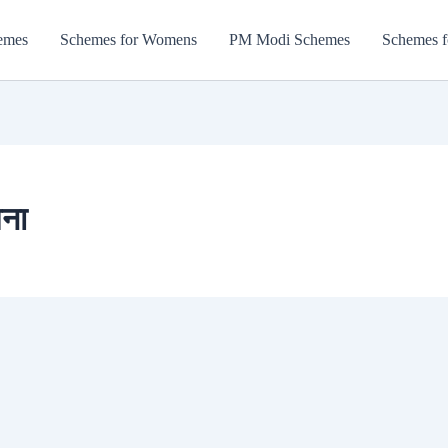
emes
Schemes for Womens
PM Modi Schemes
Schemes f
जना