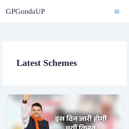
Skip
GPGondaUP
to
content
Latest Schemes