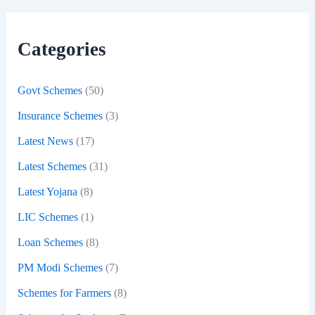
c
h
f
Categories
o
r
:
Govt Schemes
(50)
Insurance Schemes
(3)
Latest News
(17)
Latest Schemes
(31)
Latest Yojana
(8)
LIC Schemes
(1)
Loan Schemes
(8)
PM Modi Schemes
(7)
Schemes for Farmers
(8)