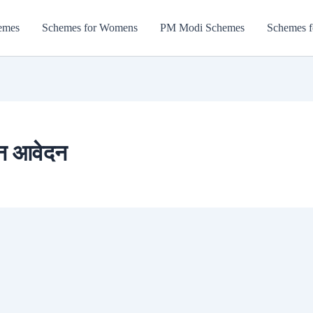
emes
Schemes for Womens
PM Modi Schemes
Schemes f
न आवेदन