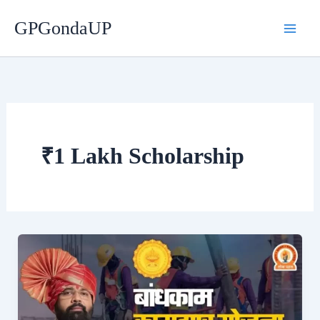
Skip
GPGondaUP
to
content
₹1 Lakh Scholarship