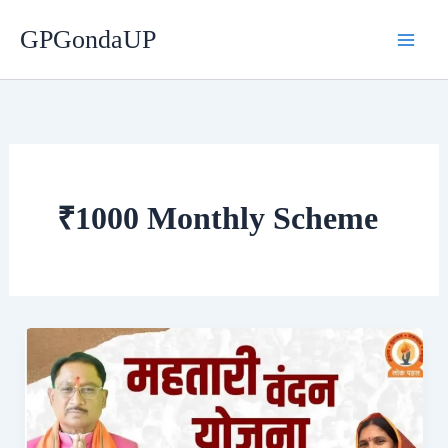
Skip
GPGondaUP
to
content
₹1000 Monthly Scheme