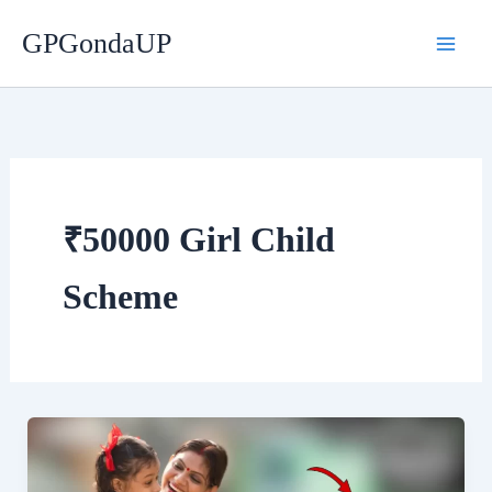
Skip
GPGondaUP
to
content
₹50000 Girl Child
Scheme