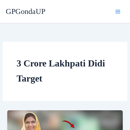
Skip
GPGondaUP
to
content
3 Crore Lakhpati Didi
Target