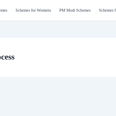
emes
Schemes for Womens
PM Modi Schemes
Schemes f
ocess