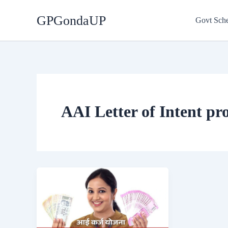
Skip
GPGondaUP
to
Govt Sch
content
AAI Letter of Intent pr