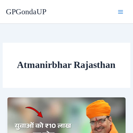
Skip
GPGondaUP
to
content
Atmanirbhar Rajasthan