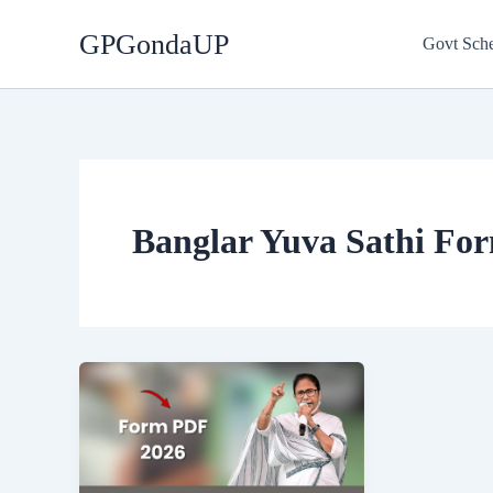
Skip
GPGondaUP
to
Govt Sch
content
Banglar Yuva Sathi Fo