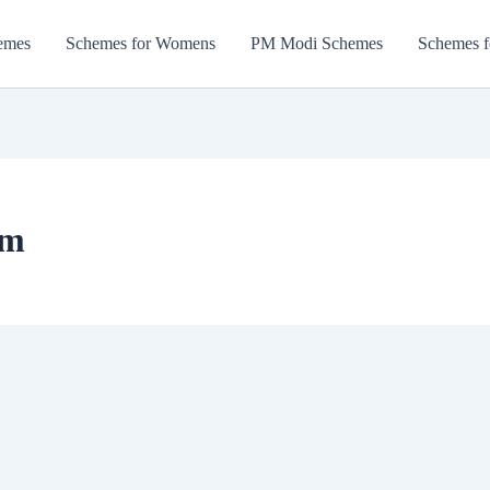
emes
Schemes for Womens
PM Modi Schemes
Schemes f
rm