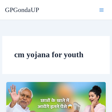
Skip
GPGondaUP
to
content
cm yojana for youth