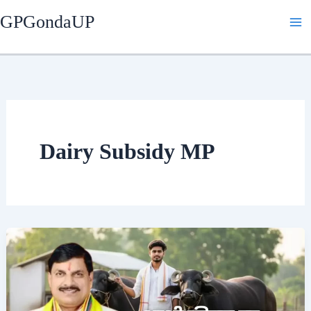
Skip
GPGondaUP
to
content
Dairy Subsidy MP