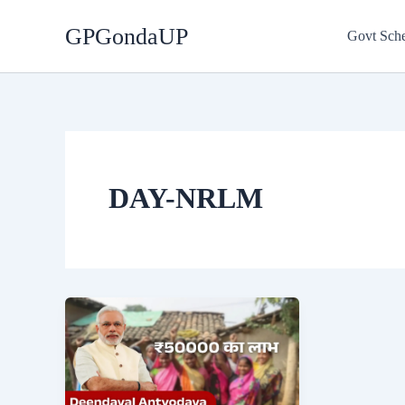
Skip
GPGondaUP
to
Govt Sch
content
DAY-NRLM