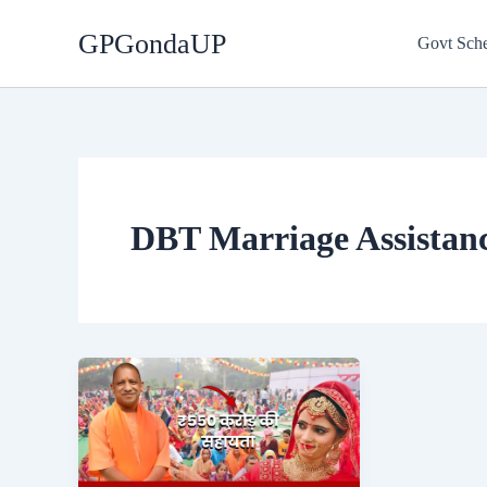
Skip
GPGondaUP
to
Govt Sch
content
DBT Marriage Assistan