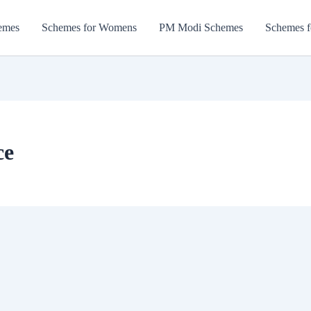
emes
Schemes for Womens
PM Modi Schemes
Schemes f
ce