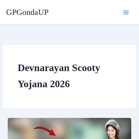
Skip
GPGondaUP
to
content
Devnarayan Scooty
Yojana 2026