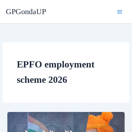
Skip
GPGondaUP
to
content
EPFO employment
scheme 2026