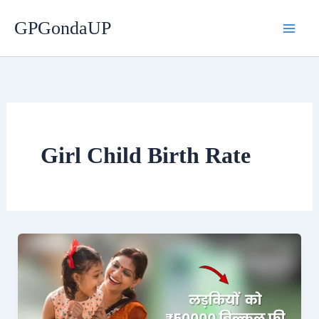
Skip
GPGondaUP
to
content
Girl Child Birth Rate