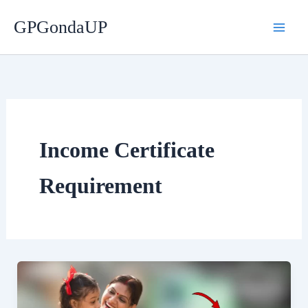
Skip
GPGondaUP
to
content
Income Certificate
Requirement