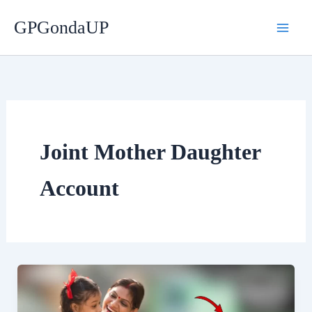
Skip
GPGondaUP
to
content
Joint Mother Daughter
Account