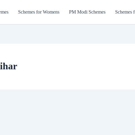
emes
Schemes for Womens
PM Modi Schemes
Schemes f
ihar