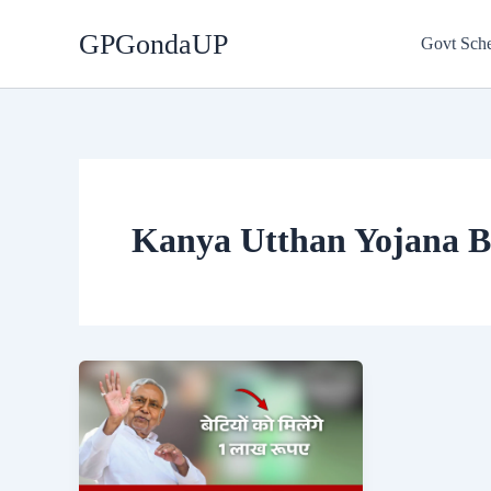
Skip
GPGondaUP
to
Govt Sch
content
Kanya Utthan Yojana B