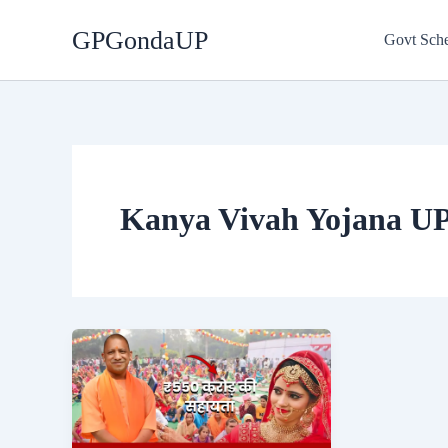
Skip
GPGondaUP
to
Govt Sch
content
Kanya Vivah Yojana U