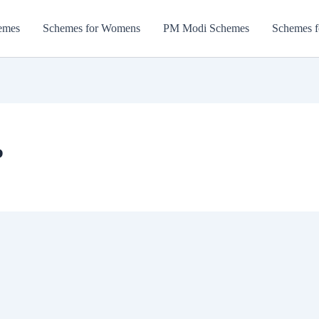
emes
Schemes for Womens
PM Modi Schemes
Schemes f
P