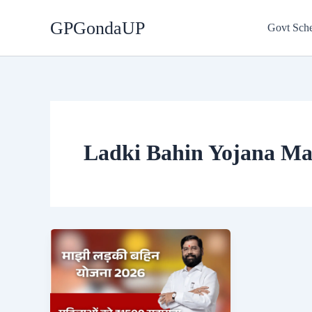
Skip
GPGondaUP
to
Govt Sch
content
Ladki Bahin Yojana Ma