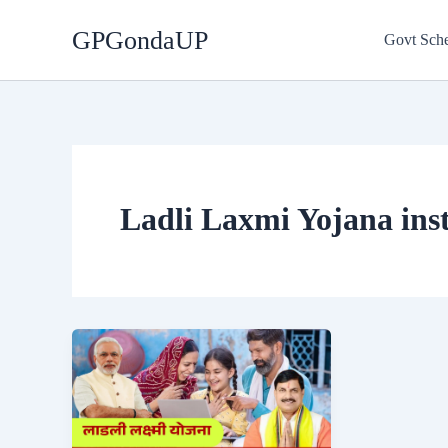
Skip
GPGondaUP
to
Govt Sch
content
Ladli Laxmi Yojana inst