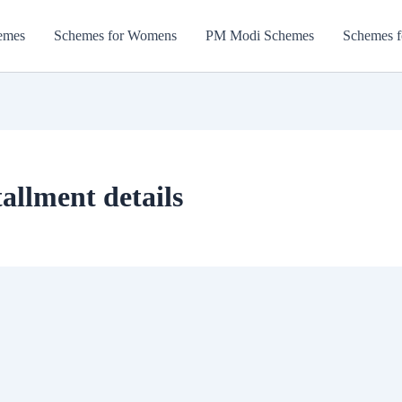
emes
Schemes for Womens
PM Modi Schemes
Schemes f
allment details