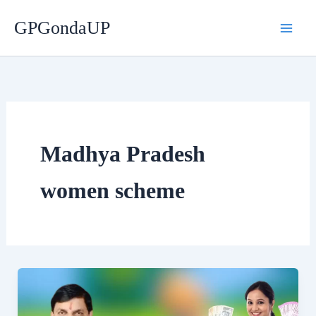
Skip
GPGondaUP
to
content
Madhya Pradesh
women scheme