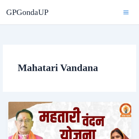
Skip
GPGondaUP
to
content
Mahatari Vandana