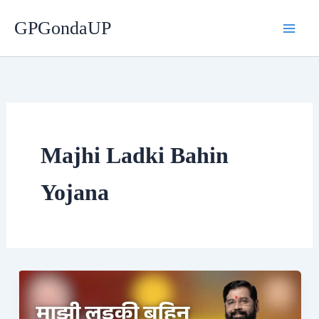
Skip
GPGondaUP
to
content
Majhi Ladki Bahin
Yojana