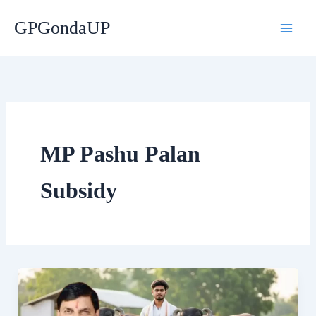
Skip
GPGondaUP
to
content
MP Pashu Palan
Subsidy