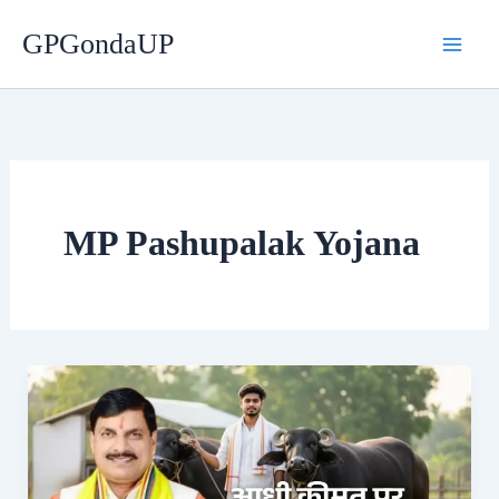
Skip
GPGondaUP
to
content
MP Pashupalak Yojana