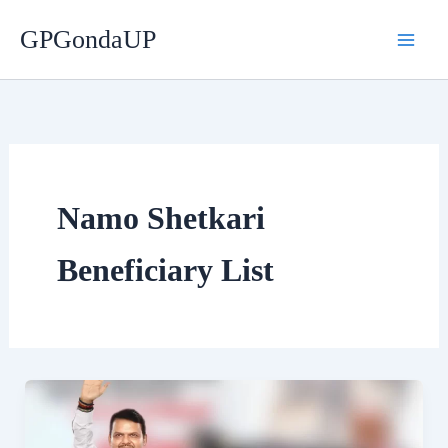
Skip
GPGondaUP
to
content
Namo Shetkari
Beneficiary List