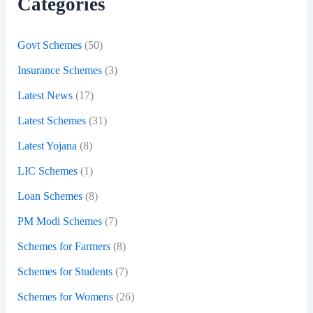
Categories
o
r
:
Govt Schemes
(50)
Insurance Schemes
(3)
Latest News
(17)
Latest Schemes
(31)
Latest Yojana
(8)
LIC Schemes
(1)
Loan Schemes
(8)
PM Modi Schemes
(7)
Schemes for Farmers
(8)
Schemes for Students
(7)
Schemes for Womens
(26)