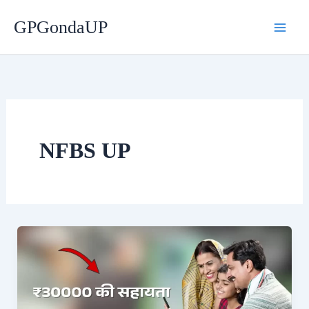
Skip
GPGondaUP
to
content
NFBS UP