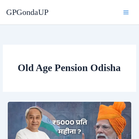
Skip
GPGondaUP
to
content
Old Age Pension Odisha