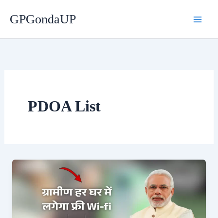
Skip
GPGondaUP
to
content
PDOA List