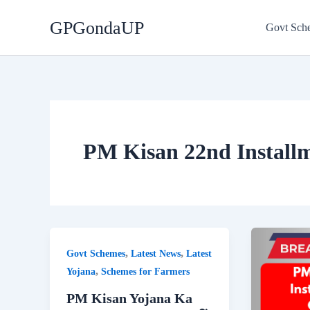
Skip
GPGondaUP
to
Govt Sch
content
PM Kisan 22nd Install
,
,
Govt Schemes
Latest News
Latest
,
Yojana
Schemes for Farmers
PM Kisan Yojana Ka