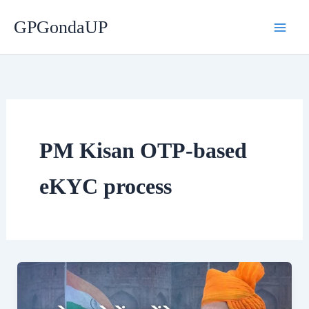
Skip
GPGondaUP
to
content
PM Kisan OTP-based
eKYC process