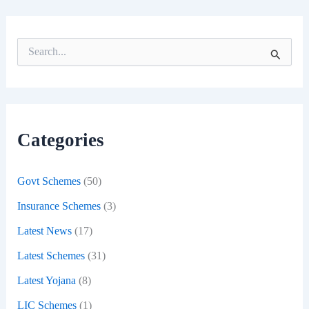
S
e
a
r
c
h
f
Categories
o
r
:
Govt Schemes
(50)
Insurance Schemes
(3)
Latest News
(17)
Latest Schemes
(31)
Latest Yojana
(8)
LIC Schemes
(1)