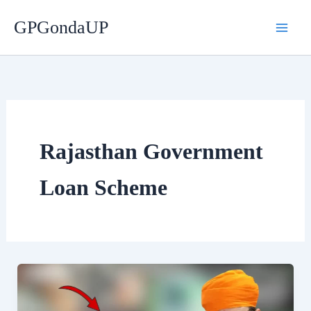
Skip
GPGondaUP
to
content
Rajasthan Government
Loan Scheme