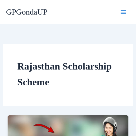
Skip
GPGondaUP
to
content
Rajasthan Scholarship
Scheme