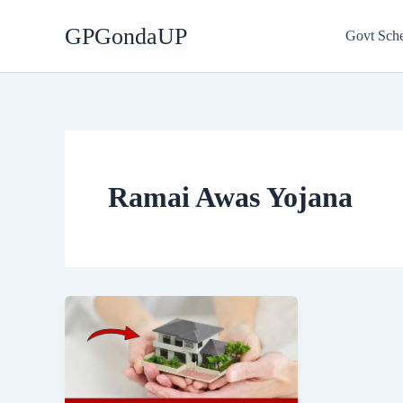
Skip
GPGondaUP
to
Govt Sch
content
Ramai Awas Yojana