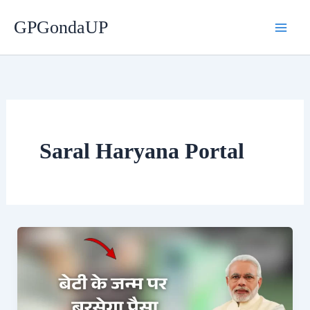
Skip
GPGondaUP
to
content
Saral Haryana Portal