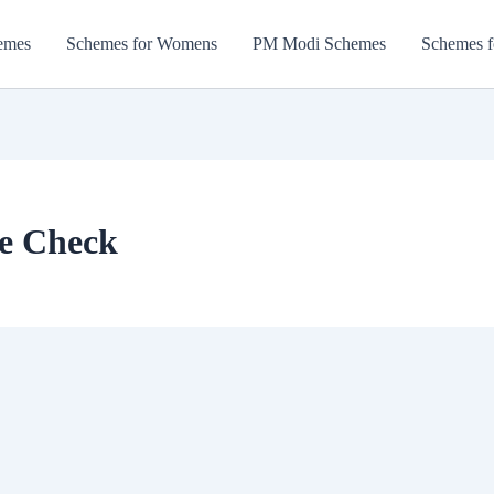
emes
Schemes for Womens
PM Modi Schemes
Schemes f
e Check