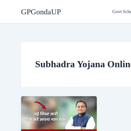
Skip
GPGondaUP
to
Govt Sch
content
Subhadra Yojana Onlin