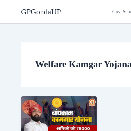
Skip
GPGondaUP
to
Govt Sch
content
Welfare Kamgar Yojana