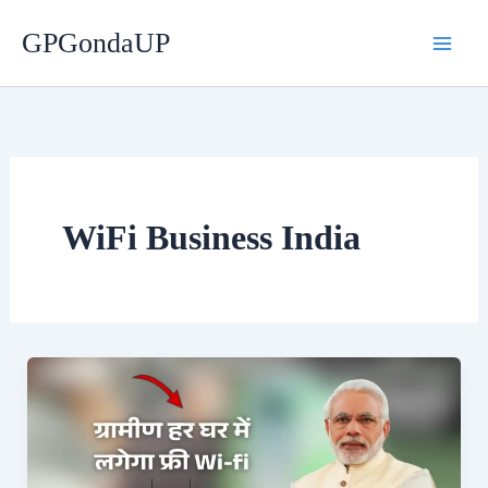
Skip
GPGondaUP
to
content
WiFi Business India