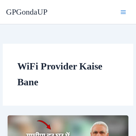
Skip
GPGondaUP
to
content
WiFi Provider Kaise
Bane