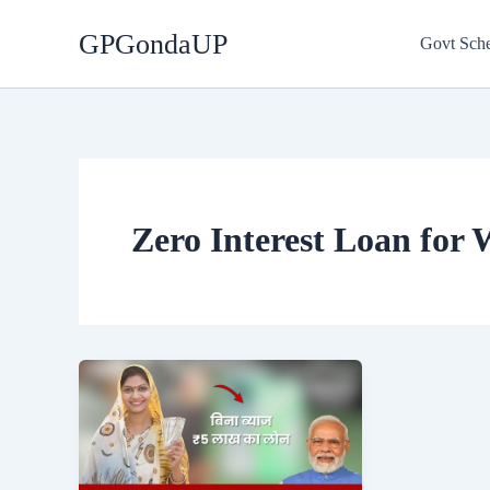
Skip
GPGondaUP
to
Govt Sch
content
Zero Interest Loan for