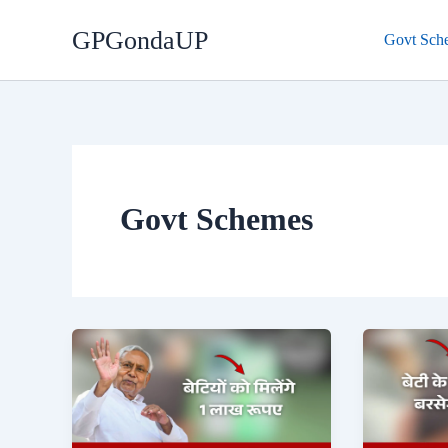
Skip
GPGondaUP
to
Govt Sch
content
Govt Schemes