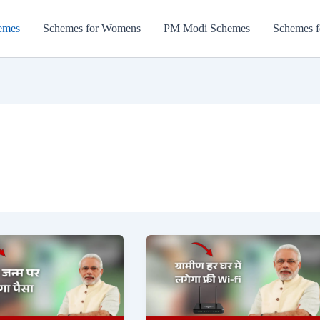
emes
Schemes for Womens
PM Modi Schemes
Schemes f