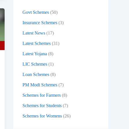
:
Govt Schemes
(50)
Insurance Schemes
(3)
Latest News
(17)
Latest Schemes
(31)
Latest Yojana
(8)
LIC Schemes
(1)
Loan Schemes
(8)
PM Modi Schemes
(7)
Schemes for Farmers
(8)
Schemes for Students
(7)
Schemes for Womens
(26)