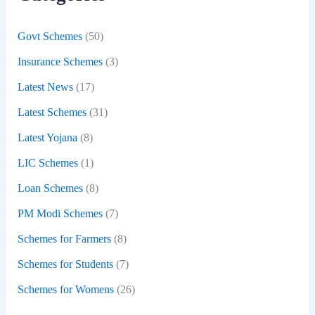
r
:
Govt Schemes
(50)
Insurance Schemes
(3)
Latest News
(17)
Latest Schemes
(31)
Latest Yojana
(8)
LIC Schemes
(1)
Loan Schemes
(8)
PM Modi Schemes
(7)
Schemes for Farmers
(8)
Schemes for Students
(7)
Schemes for Womens
(26)