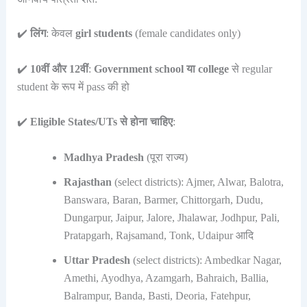
✔️
लिंग
: केवल
girl students
(female candidates only)
✔️
10वीं और 12वीं
:
Government school या college
से regular
student के रूप में pass की हो
✔️
Eligible States/UTs से होना चाहिए
:
Madhya Pradesh
(पूरा राज्य)
Rajasthan
(select districts): Ajmer, Alwar, Balotra,
Banswara, Baran, Barmer, Chittorgarh, Dudu,
Dungarpur, Jaipur, Jalore, Jhalawar, Jodhpur, Pali,
Pratapgarh, Rajsamand, Tonk, Udaipur आदि
Uttar Pradesh
(select districts): Ambedkar Nagar,
Amethi, Ayodhya, Azamgarh, Bahraich, Ballia,
Balrampur, Banda, Basti, Deoria, Fatehpur,