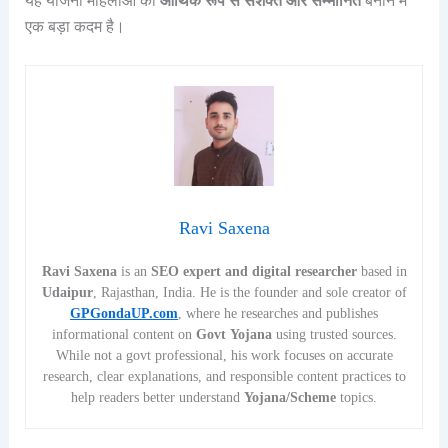
यह योजना महिलाओं को
आर्थिक रूप से सशक्त और सम्मानित
बनाने में
एक बड़ा कदम है।
Ravi Saxena
Ravi Saxena
is an
SEO expert and digital researcher
based in
Udaipur
, Rajasthan, India. He is the founder and sole creator of
GPGondaUP.com
, where he researches and publishes
informational content on
Govt Yojana
using trusted sources.
While not a govt professional, his work focuses on accurate
research, clear explanations, and responsible content practices to
help readers better understand
Yojana/Scheme
topics.