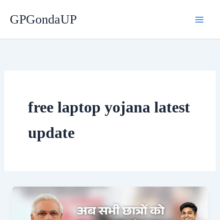
Skip
GPGondaUP
to
content
free laptop yojana latest
update