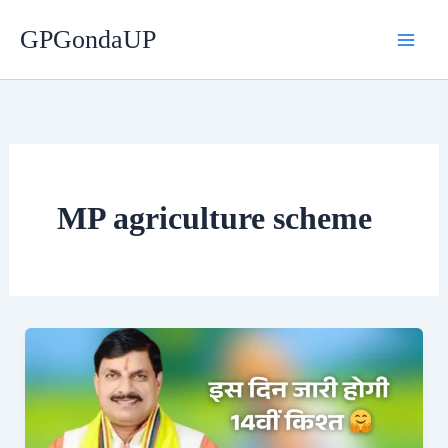
Skip
GPGondaUP
to
content
MP agriculture scheme